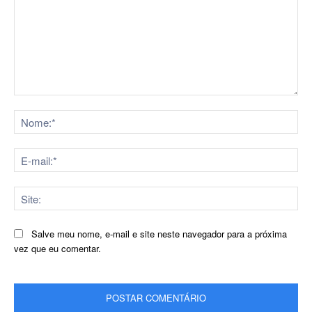
Comentário:
No
E-
mai
Sit
Salve meu nome, e-mail e site neste navegador para a próxima
vez que eu comentar.