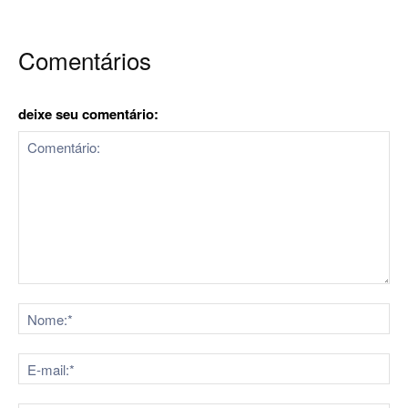
Comentários
deixe seu comentário:
Comentário:
No
E-
mai