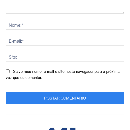
Comentário:
No
E-
mai
Sit
Salve meu nome, e-mail e site neste navegador para a próxima
vez que eu comentar.