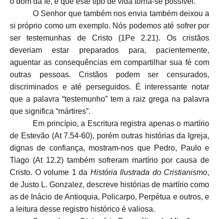
o dom da fé, é que este tipo de vida torna-se possível.
O Senhor que também nos envia também deixou a
si próprio como um exemplo. Nós podemos até sofrer por
ser testemunhas de Cristo (1Pe 2.21). Os cristãos
deveriam estar preparados para, pacientemente,
aguentar as consequências em compartilhar sua fé com
outras pessoas. Cristãos podem ser censurados,
discriminados e até perseguidos. É interessante notar
que a palavra “testemunho” tem a raiz grega na palavra
que significa “mártires”.
Em princípio, a Escritura registra apenas o martírio
de Estevão (At 7.54-60), porém outras histórias da Igreja,
dignas de confiança, mostram-nos que Pedro, Paulo e
Tiago (At 12.2) também sofreram martírio por causa de
Cristo. O volume 1 da
História Ilustrada do Cristianismo
,
de Justo L. Gonzalez, descreve histórias de martírio como
as de Inácio de Antioquia, Policarpo, Perpétua e outros, e
a leitura desse registro histórico é valiosa.