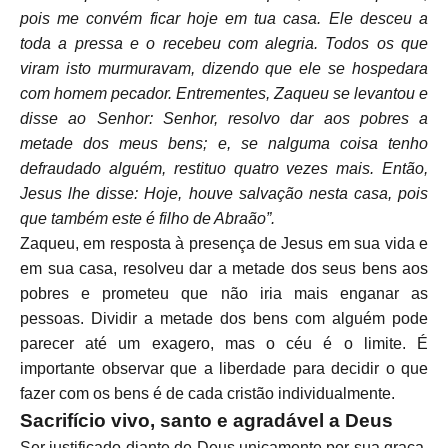
pois me convém ficar hoje em tua casa.
Ele desceu a
toda a pressa e o recebeu com alegria.
Todos os que
viram isto murmuravam, dizendo que ele se hospedara
com homem pecador.
Entrementes, Zaqueu se levantou e
disse ao Senhor: Senhor, resolvo dar aos pobres a
metade dos meus bens; e, se nalguma coisa tenho
defraudado alguém, restituo quatro vezes mais.
Então,
Jesus lhe disse: Hoje, houve salvação nesta casa, pois
que também este é filho de Abraão”.
Zaqueu, em resposta à presença de Jesus em sua vida e
em sua casa, resolveu dar a metade dos seus bens aos
pobres e prometeu que não iria mais enganar as
pessoas. Dividir a metade dos bens com alguém pode
parecer até um exagero, mas o céu é o limite. É
importante observar que a liberdade para decidir o que
fazer com os bens é de cada cristão individualmente.
Sacrifício vivo, santo e agradável a Deus
Ser justificado diante de Deus unicamente por sua graça,