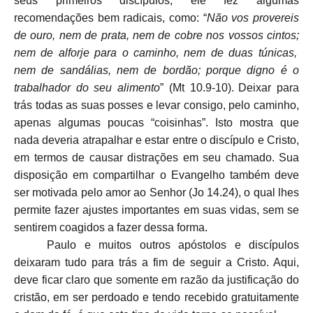
seus primeiros discípulos, ele fez algumas
recomendações bem radicais, como: “
Não vos provereis
de ouro, nem de prata, nem de cobre nos vossos cintos;
nem de alforje para o caminho, nem de duas túnicas,
nem de sandálias, nem de bordão; porque digno é o
trabalhador do seu alimento
” (Mt 10.9-10).
Deixar para
trás todas as suas posses e levar consigo, pelo caminho,
apenas algumas poucas “coisinhas”. Isto mostra que
nada deveria atrapalhar e estar entre o discípulo e Cristo,
em termos de causar distrações em seu chamado. Sua
disposição em compartilhar o Evangelho também deve
ser motivada pelo amor ao Senhor (Jo 14.24), o qual lhes
permite fazer ajustes importantes em suas vidas, sem se
sentirem coagidos a fazer dessa forma.
Paulo e muitos outros apóstolos e discípulos
deixaram tudo para trás a fim de seguir a Cristo. Aqui,
deve ficar claro que somente em razão da justificação do
cristão, em ser perdoado e tendo recebido gratuitamente