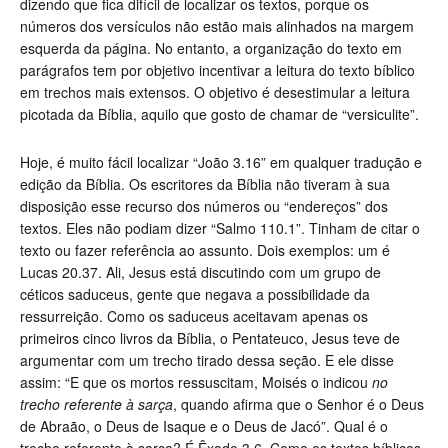
dizendo que fica difícil de localizar os textos, porque os
números dos versículos não estão mais alinhados na margem
esquerda da página. No entanto, a organização do texto em
parágrafos tem por objetivo incentivar a leitura do texto bíblico
em trechos mais extensos. O objetivo é desestimular a leitura
picotada da Bíblia, aquilo que gosto de chamar de “versiculite”.
Hoje, é muito fácil localizar “João 3.16” em qualquer tradução e
edição da Bíblia. Os escritores da Bíblia não tiveram à sua
disposição esse recurso dos números ou “endereços” dos
textos. Eles não podiam dizer “Salmo 110.1”. Tinham de citar o
texto ou fazer referência ao assunto. Dois exemplos: um é
Lucas 20.37. Ali, Jesus está discutindo com um grupo de
céticos saduceus, gente que negava a possibilidade da
ressurreição. Como os saduceus aceitavam apenas os
primeiros cinco livros da Bíblia, o Pentateuco, Jesus teve de
argumentar com um trecho tirado dessa seção. E ele disse
assim: “E que os mortos ressuscitam, Moisés o indicou
no
trecho referente à sarça
, quando afirma que o Senhor é o Deus
de Abraão, o Deus de Isaque e o Deus de Jacó”. Qual é o