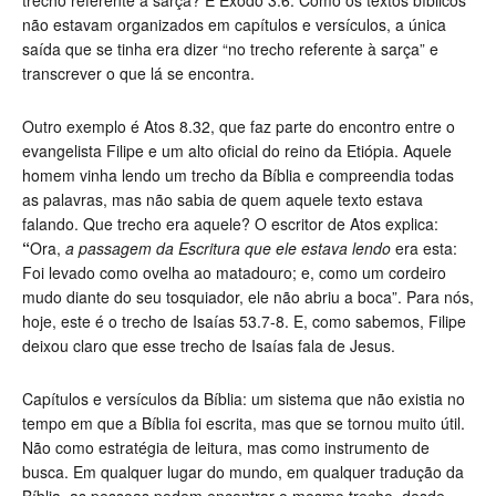
trecho referente à sarça? É Êxodo 3.6. Como os textos bíblicos
não estavam organizados em capítulos e versículos, a única
saída que se tinha era dizer “no trecho referente à sarça” e
transcrever o que lá se encontra.
Outro exemplo é Atos 8.32, que faz parte do encontro entre o
evangelista Filipe e um alto oficial do reino da Etiópia. Aquele
homem vinha lendo um trecho da Bíblia e compreendia todas
as palavras, mas não sabia de quem aquele texto estava
falando. Que trecho era aquele? O escritor de Atos explica:
“
Ora,
a passagem da Escritura que ele estava lendo
era esta:
Foi levado como ovelha ao matadouro; e, como um cordeiro
mudo diante do seu tosquiador, ele não abriu a boca”. Para nós,
hoje, este é o trecho de Isaías 53.7-8. E, como sabemos, Filipe
deixou claro que esse trecho de Isaías fala de Jesus.
Capítulos e versículos da Bíblia: um sistema que não existia no
tempo em que a Bíblia foi escrita, mas que se tornou muito útil.
Não como estratégia de leitura, mas como instrumento de
busca. Em qualquer lugar do mundo, em qualquer tradução da