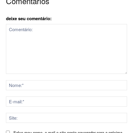
Comentários
deixe seu comentário:
Comentário:
No
E-
mai
Sit
Salve meu nome, e-mail e site neste navegador para a próxima