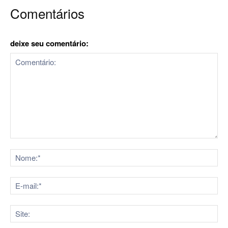
Comentários
deixe seu comentário:
Comentário:
No
E-
mai
Sit