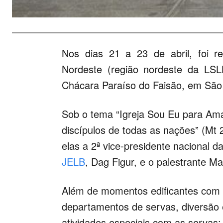
Nos dias 21 a 23 de abril, foi r
Nordeste (região nordeste da LS
Chácara Paraíso do Faisão, em São 
Sob o tema “Igreja Sou Eu para Ama
discípulos de todas as nações” (Mt 
elas a 2ª vice-presidente nacional d
JELB
, Dag Figur, e o palestrante M
Além de momentos edificantes com r
departamentos de servas, diversã
atividades especiais com as servas: 