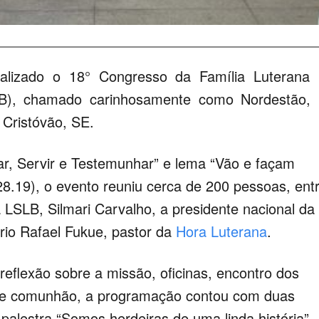
ealizado o 18° Congresso da Família Luterana
LB), chamado carinhosamente como Nordestão,
Cristóvão, SE.
r, Servir e Testemunhar” e lema “Vão e façam
28.19), o evento reuniu cerca de 200 pessoas, ent
a LSLB, Silmari Carvalho, a presidente nacional da
ario Rafael Fukue, pastor da
Hora Luterana
.
eflexão sobre a missão, oficinas, encontro dos
o e comunhão, a programação contou com duas
palestra “Somos herdeiras de uma linda história”,