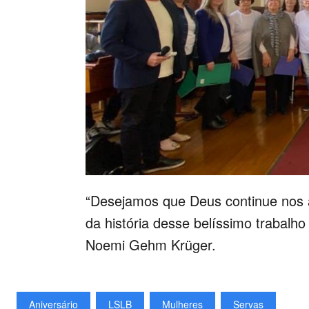
“Desejamos que Deus continue nos 
da história desse belíssimo trabalh
Noemi Gehm Krüger.
Aniversário
LSLB
Mulheres
Servas