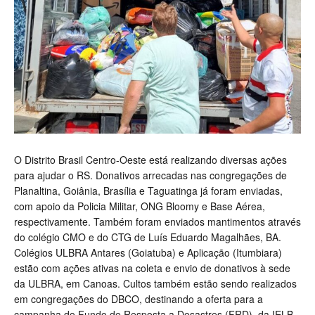
O Distrito Brasil Centro-Oeste está realizando diversas ações
para ajudar o RS. Donativos arrecadas nas congregações de
Planaltina, Goiânia, Brasília e Taguatinga já foram enviadas,
com apoio da Policia Militar, ONG Bloomy e Base Aérea,
respectivamente. Também foram enviados mantimentos através
do colégio CMO e do CTG de Luís Eduardo Magalhães, BA.
Colégios ULBRA Antares (Goiatuba) e Aplicação (Itumbiara)
estão com ações ativas na coleta e envio de donativos à sede
da ULBRA, em Canoas. Cultos também estão sendo realizados
em congregações do DBCO, destinando a oferta para a
campanha do Fundo de Resposta a Desastres (FRD), da IELB.