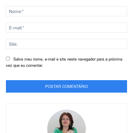
Comentário:
No
E-
mai
Sit
Salve meu nome, e-mail e site neste navegador para a próxima
vez que eu comentar.