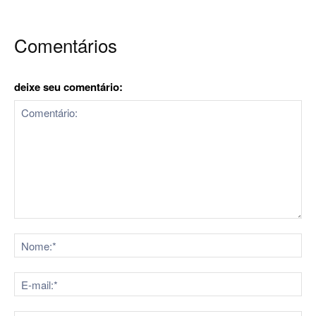
Comentários
deixe seu comentário:
Comentário:
No
E-
mai