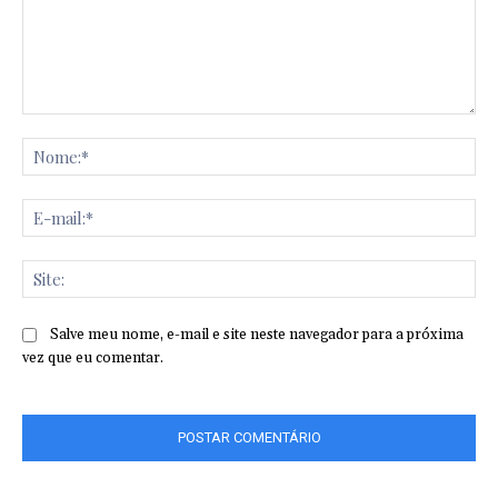
Comentário:
No
E-
mai
Sit
Salve meu nome, e-mail e site neste navegador para a próxima
vez que eu comentar.