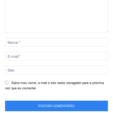
Comentário:
No
E-
mai
Sit
Salve meu nome, e-mail e site neste navegador para a próxima
vez que eu comentar.