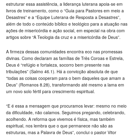
estruturar essa assistência, a liderança luterana apoia-se em
livros de treinamento, como o “Guia para Pastores em meio a
Desastres” e a “Equipe Luterana de Resposta a Desastres”,
além de todo o conteúdo bíblico e teológico para a atuação nas
ações de misericórdia e ação social, em especial na obra com
artigos sobre “A Teologia da cruz e a misericórdia de Deus”.
A firmeza dessas comunidades encontra eco nas promessas
divinas. Como declaram as famílias de Três Coroas e Estrela,
Deus é “refúgio e fortaleza, socorro bem presente nas
tribulações” (Salmo 46.1). Há a convicção absoluta de que
“todas as coisas cooperam para o bem daqueles que amam a
Deus” (Romanos 8.28), transformando até mesmo a lama em
um novo solo fértil para crescimento espiritual.
“E é essa a mensagem que procuramos levar: mesmo no meio
da dificuldade, não calamos. Seguimos pregando, celebrando,
acolhendo. A reforma que vivemos é física, mas também
espiritual, nos lembra que o que permanece não são as
estruturas, mas a Palavra de Deus”, conclui o pastor Vitor