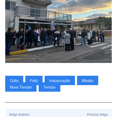
Culto
Feliz
Inauguração
Missão
Novo Templo
Templo
Artigo Anterior
Próximo Artigo