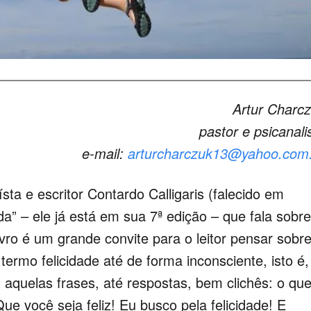
Artur Charc
pastor e psicanali
e-mail:
arturcharczuk13@yahoo.com
ísta e escritor Contardo Calligaris (falecido em
ida” – ele já está em sua 7ª edição – que fala sobre
livro é um grande convite para o leitor pensar sobr
 termo felicidade até de forma inconsciente, isto é,
quelas frases, até respostas, bem clichês: o qu
Que você seja feliz! Eu busco pela felicidade! E