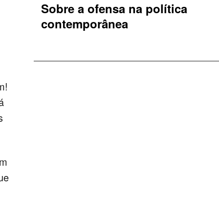
Sobre a ofensa na política
contemporânea
m!
á
s
em
que