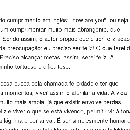
 do cumprimento em inglês: “how are you”, ou seja,
 um cumprimentar muito mais abrangente, que
Sendo assim, o autor propõe que o ser feliz aca
a preocupação: eu preciso ser feliz! O que farei 
Preciso alcançar metas, assim, serei feliz. A
nho tortuoso e dificultoso.
s essa busca pela chamada felicidade e ter que
s momentos; viver assim é afunilar à vida. A vida
muito mais ampla, já que existir envolve perdas,
iz é viver o que se está vivendo, permitir vir à ton
a lágrima e por aí vai. É ser simplesmente humano
nidade, em sua totalidade, é buscar pela felicidad