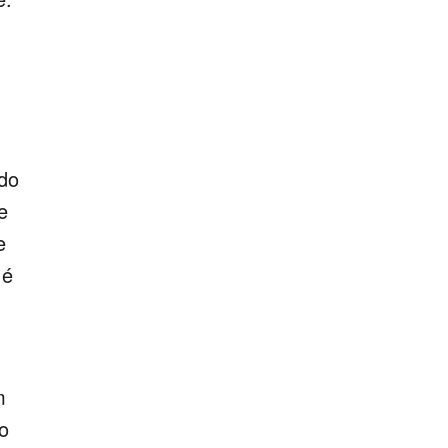
 do
e
e
 é
m
o