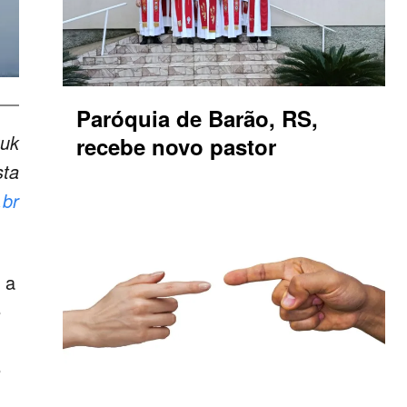
Paróquia de Barão, RS,
zuk
recebe novo pastor
sta
.br
 a
e
e