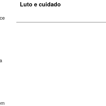
Luto e cuidado
ece
a
bem