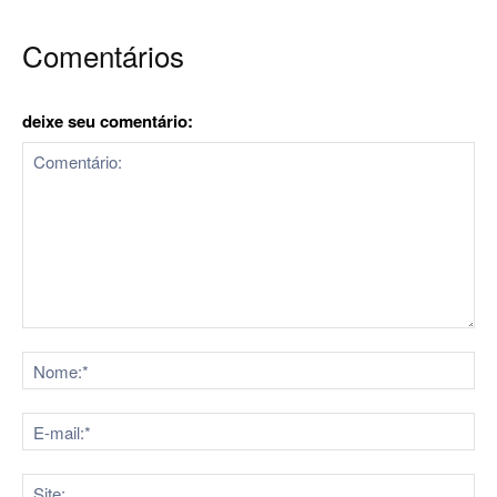
Comentários
deixe seu comentário:
Comentário:
No
E-
mai
Sit