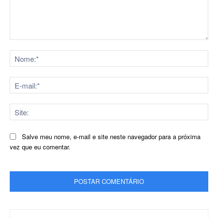
Comentário:
No
E-
mai
Sit
Salve meu nome, e-mail e site neste navegador para a próxima
vez que eu comentar.