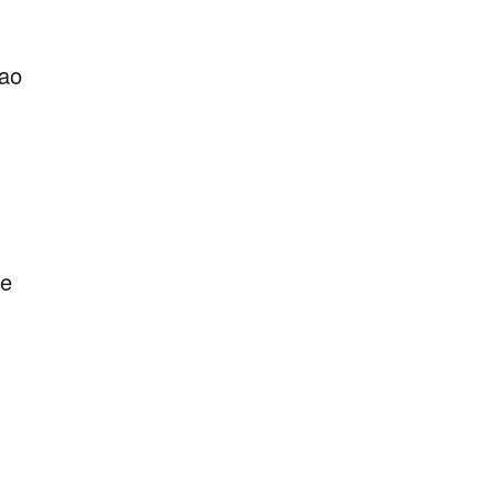
 ao
de