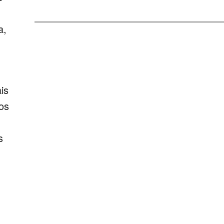
a,
is
os
s