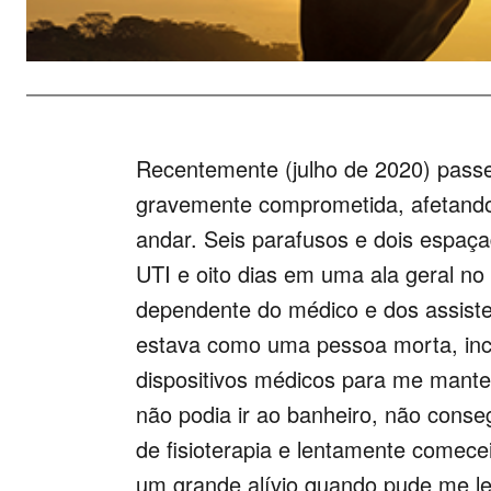
Recentemente (julho de 2020) passei
gravemente comprometida, afetando 
andar. Seis parafusos e dois espaça
UTI e oito dias em uma ala geral no 
dependente do médico e dos assiste
estava como uma pessoa morta, inco
dispositivos médicos para me manter
não podia ir ao banheiro, não conse
de fisioterapia e lentamente comec
um grande alívio quando pude me l