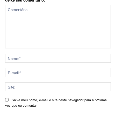
deixe seu comentário:
Comentário:
No
E-
mai
Sit
Salve meu nome, e-mail e site neste navegador para a próxima
vez que eu comentar.