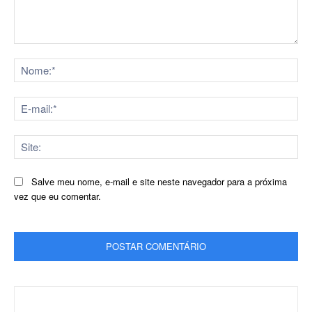
Comentário:
No
E-
mai
Sit
Salve meu nome, e-mail e site neste navegador para a próxima
vez que eu comentar.