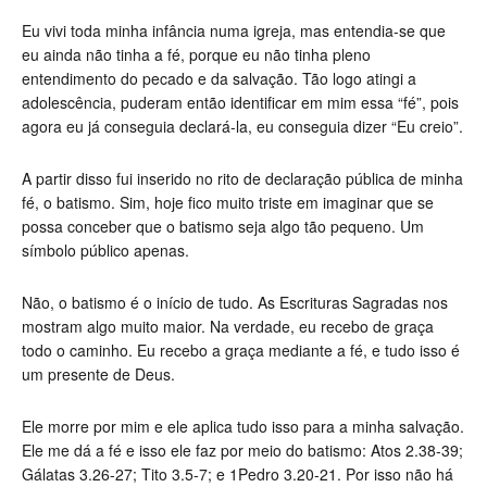
Eu vivi toda minha infância numa igreja, mas entendia-se que
eu ainda não tinha a fé, porque eu não tinha pleno
entendimento do pecado e da salvação. Tão logo atingi a
adolescência, puderam então identificar em mim essa “fé”, pois
agora eu já conseguia declará-la, eu conseguia dizer “Eu creio”.
A partir disso fui inserido no rito de declaração pública de minha
fé, o batismo. Sim, hoje fico muito triste em imaginar que se
possa conceber que o batismo seja algo tão pequeno. Um
símbolo público apenas.
Não, o batismo é o início de tudo. As Escrituras Sagradas nos
mostram algo muito maior. Na verdade, eu recebo de graça
todo o caminho. Eu recebo a graça mediante a fé, e tudo isso é
um presente de Deus.
Ele morre por mim e ele aplica tudo isso para a minha salvação.
Ele me dá a fé e isso ele faz por meio do batismo: Atos 2.38-39;
Gálatas 3.26-27; Tito 3.5-7; e 1Pedro 3.20-21. Por isso não há