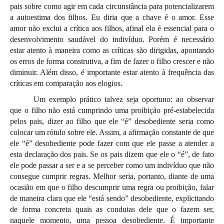
pais sobre como agir em cada circunstância para potencializarem
a autoestima dos filhos. Eu diria que a chave é o amor. Esse
amor não exclui a crítica aos filhos, afinal ela é essencial para o
desenvolvimento saudável do indivíduo. Porém é necessário
estar atento à maneira como as críticas são dirigidas, apontando
os erros de forma construtiva, a fim de fazer o filho crescer e não
diminuir. Além disso, é importante estar atento à frequência das
críticas em comparação aos elogios.
Um exemplo prático talvez seja oportuno: ao observar
que o filho não está cumprindo uma proibição pré-estabelecida
pelos pais, dizer ao filho que ele “é” desobediente seria como
colocar um rótulo sobre ele. Assim, a afirmação constante de que
ele “é” desobediente pode fazer com que ele passe a atender a
esta declaração dos pais. Se os pais dizem que ele o “é”, de fato
ele pode passar a ser e a se perceber como um indivíduo que não
consegue cumprir regras. Melhor seria, portanto, diante de uma
ocasião em que o filho descumprir uma regra ou proibição, falar
de maneira clara que ele “está sendo” desobediente, explicitando
de forma concreta quais as condutas dele que o fazem ser,
naquele momento, uma pessoa desobediente. É importante