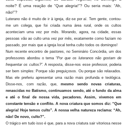
noite? É uma reação de “Que alegria!”? Ou seria mais: “Ah,
não!”?
Luterano não é muito de ir à igreja, diz-se por aí. Tem gente, contou-
me um colega, que foi criada numa área rural, onde os cultos
aconteciam uma vez por mês. Morando, agora, na cidade, essas
pessoas vão ao culto uma vez por mês, exatamente como faziam no
passado, por mais que a igreja local tenha culto todos os domingos!
Num recente encontro de pastores, no Seminário Concórdia, um dos
professores abordou o tema “
Por que os luteranos não gostam de
frequentar os cultos?”.
A resposta, disse-nos esse professor, poderia
ser bem simples: Porque são preguiçosos. Ou porque são relaxados.
Mas ele preferiu apresentar uma razão mais profunda e teológica.
Disse-nos, com razão, que,
mesmo sendo novas criaturas,
renascidas no Batismo, continuamos sendo, até o fundo da alma
e até o final de nossa vida, pecadores. Assim, vivemos em
constante tensão e conflito. A nova criatura que somos diz: “Que
alegria! Hoje temos culto”. A nossa velha natureza reclama: “Ah,
não! De novo, culto?”.
O trágico em tudo isso é que, para a nova criatura sair vitoriosa nesse