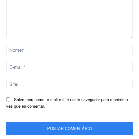
Comentário:
No
E-
mai
Sit
Salve meu nome, e-mail e site neste navegador para a próxima
vez que eu comentar.