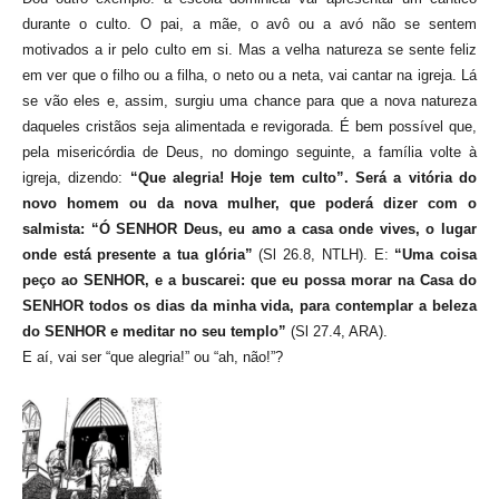
durante o culto. O pai, a mãe, o avô ou a avó não se sentem
motivados a ir pelo culto em si. Mas a velha natureza se sente feliz
em ver que o filho ou a filha, o neto ou a neta, vai cantar na igreja. Lá
se vão eles e, assim, surgiu uma chance para que a nova natureza
daqueles cristãos seja alimentada e revigorada. É bem possível que,
pela misericórdia de Deus, no domingo seguinte, a família volte à
igreja, dizendo:
“Que alegria! Hoje tem culto”. Será a vitória do
novo homem ou da nova mulher, que poderá dizer com o
salmista: “Ó SENHOR Deus, eu amo a casa onde vives, o lugar
onde está presente a tua glória”
(Sl 26.8, NTLH). E:
“Uma coisa
peço ao SENHOR, e a buscarei: que eu possa morar na Casa do
SENHOR todos os dias da minha vida, para contemplar a beleza
do SENHOR e meditar no seu templo”
(Sl 27.4, ARA).
E aí, vai ser “que alegria!” ou “ah, não!”?