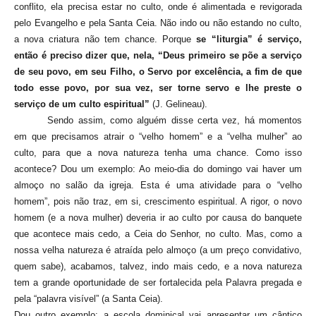
conflito, ela precisa estar no culto, onde é alimentada e revigorada
pelo Evangelho e pela Santa Ceia. Não indo ou não estando no culto,
a nova criatura não tem chance. Porque
se “liturgia” é serviço,
então é preciso dizer que, nela, “Deus primeiro se põe a serviço
de seu povo, em seu Filho, o Servo por excelência, a fim de que
todo esse povo, por sua vez, ser torne servo e lhe preste o
serviço de um culto espiritual”
(J. Gelineau).
Sendo assim, como alguém disse certa vez, há momentos
em que precisamos atrair o “velho homem” e a “velha mulher” ao
culto, para que a nova natureza tenha uma chance. Como isso
acontece? Dou um exemplo: Ao meio-dia do domingo vai haver um
almoço no salão da igreja. Esta é uma atividade para o “velho
homem”, pois não traz, em si, crescimento espiritual. A rigor, o novo
homem (e a nova mulher) deveria ir ao culto por causa do banquete
que acontece mais cedo, a Ceia do Senhor, no culto. Mas, como a
nossa velha natureza é atraída pelo almoço (a um preço convidativo,
quem sabe), acabamos, talvez, indo mais cedo, e a nova natureza
tem a grande oportunidade de ser fortalecida pela Palavra pregada e
pela “palavra visível” (a Santa Ceia).
Dou outro exemplo: a escola dominical vai apresentar um cântico