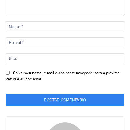
Comentário:
No
E-
mai
Sit
Salve meu nome, e-mail e site neste navegador para a próxima
vez que eu comentar.