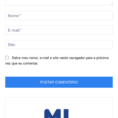
Comentário:
No
E-
mai
Sit
Salve meu nome, e-mail e site neste navegador para a próxima
vez que eu comentar.