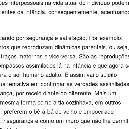
ões interpessoais na vida atual do indivíduo pode
scientes da infância, consequentemente, acentuand
ando por segurança e satisfação. Por exemplo:
tos que reproduzam dinâmicas parentais, ou seja,
raços maternos e vice-versa. São as reproduçõe
ompassos assimilados lá na infância e que agora 
ra o ser humano adulto. E assim vai o sujeito
ua tentativa em confirmar as verdades assimilada
ança, por receio diante do diferente. Mais um
mesma forma como a tia cozinhava, em outros
s, preferem o bê-à-bá do velho e empoeirado
, a insegurança é como um muro que não lhe permit