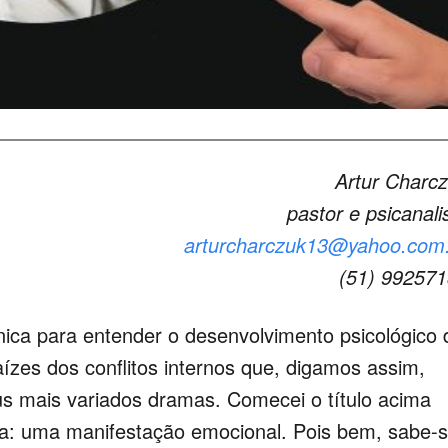
Artur Charc
pastor e psicanali
arturcharczuk13@yahoo.com
(51) 99257
única para entender o desenvolvimento psicológico 
aízes dos conflitos internos que, digamos assim,
 mais variados dramas. Comecei o título acima
ela: uma manifestação emocional. Pois bem, sabe-