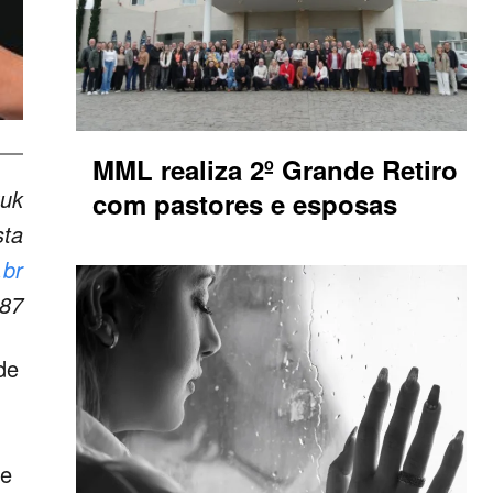
MML realiza 2º Grande Retiro
zuk
com pastores e esposas
sta
.br
187
de
se