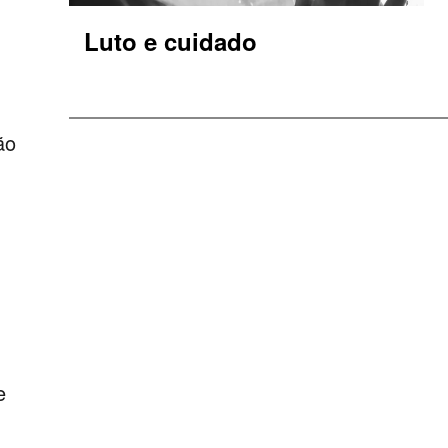
Luto e cuidado
ão
e
m