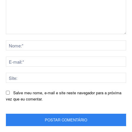
Comentário:
No
E-
mai
Sit
Salve meu nome, e-mail e site neste navegador para a próxima
vez que eu comentar.