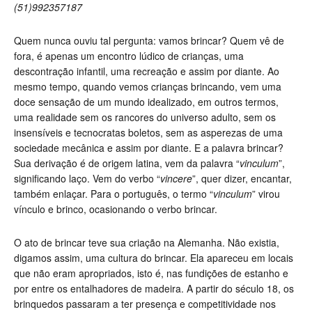
(51)992357187
Quem nunca ouviu tal pergunta: vamos brincar? Quem vê de
fora, é apenas um encontro lúdico de crianças, uma
descontração infantil, uma recreação e assim por diante. Ao
mesmo tempo, quando vemos crianças brincando, vem uma
doce sensação de um mundo idealizado, em outros termos,
uma realidade sem os rancores do universo adulto, sem os
insensíveis e tecnocratas boletos, sem as asperezas de uma
sociedade mecânica e assim por diante. E a palavra brincar?
Sua derivação é de origem latina, vem da palavra “
vinculum
”,
significando laço. Vem do verbo “
vincere
”, quer dizer, encantar,
também enlaçar. Para o português, o termo “
vinculum
” virou
vínculo e brinco, ocasionando o verbo brincar.
O ato de brincar teve sua criação na Alemanha. Não existia,
digamos assim, uma cultura do brincar. Ela apareceu em locais
que não eram apropriados, isto é, nas fundições de estanho e
por entre os entalhadores de madeira. A partir do século 18, os
brinquedos passaram a ter presença e competitividade nos