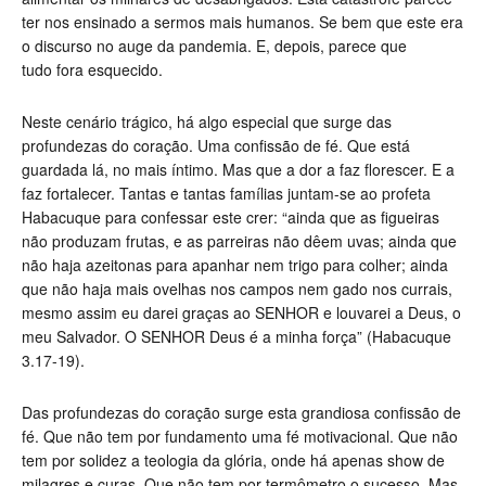
ter nos ensinado a sermos mais humanos. Se bem que este era
o discurso no auge da pandemia. E, depois, parece que
tudo fora esquecido.
Neste cenário trágico, há algo especial que surge das
profundezas do coração. Uma confissão de fé. Que está
guardada lá, no mais íntimo. Mas que a dor a faz florescer. E a
faz fortalecer. Tantas e tantas famílias juntam-se ao profeta
Habacuque para confessar este crer: “ainda que as figueiras
não produzam frutas, e as parreiras não dêem uvas; ainda que
não haja azeitonas para apanhar nem trigo para colher; ainda
que não haja mais ovelhas nos campos nem gado nos currais,
mesmo assim eu darei graças ao SENHOR e louvarei a Deus, o
meu Salvador. O SENHOR Deus é a minha força” (Habacuque
3.17-19).
Das profundezas do coração surge esta grandiosa confissão de
fé. Que não tem por fundamento uma fé motivacional. Que não
tem por solidez a teologia da glória, onde há apenas show de
milagres e curas. Que não tem por termômetro o sucesso. Mas