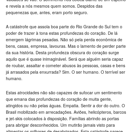
e revela a nós mesmos quem somos. Despidos das
pequenezas que, antes, eram porto seguro.
A catástrofe que assola boa parte do Rio Grande do Sul tem o
poder de trazer à tona estas profundezas do coração. De lá
emergem lágrimas pesadas. Não só pela perda econômica de
bens, casas, empresa, lavouras. Mas o lamento de perder parte
da sua história. Desta profundeza obscura do coração surge
aquilo que é quase inimaginável. Será que alguém seria capaz
de roubar, assaltar e cometer abusos às pessoas, casas e bens
já arrasados pela enxurrada? Sim. O ser humano. O terrível ser
humano.
Estas atrocidades não são capazes de sufocar um sentimento
que emana das profundezas do coração de muita gente,
atingidos ou não pelas águas. Empatia. Sentir a dor do outro. O
Brasil mobilizado em arrecadações. Aviões, helicópteros, barcos
e jet-skis colocados à disposição. Famílias abrindo as portas
para abrigar desconhecidos. Um mutirão jamais visto para
alimentar os milhares de desabrigados. Esta catástrofe parece