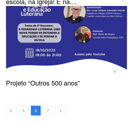
escola, na igreja! E na…
Projeto “Outros 500 anos”
5
6
7