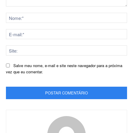
Comentário:
No
E-
mai
Sit
Salve meu nome, e-mail e site neste navegador para a próxima
vez que eu comentar.