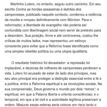
Martinho Lutero, no entanto, seguiu outro caminho. Em seu
escrito
Contra as hordas assassinas e ladrões dos
camponeses
, publicado naquele contexto, condenou a violência
da revolta e rompeu definitivamente com Müntzer. Para o
reformador, a liberdade do evangelho não poderia ser
confundida com libertinagem social nem servir de pretexto para
a desordem. Sua posição, firme e até controversa, custou-lhe
críticas de muitos lados, mas representou um esforço
consciente para evitar que a Reforma fosse identificada como
uma simples rebelião política ou uma utopia igualitária.
O resultado histórico foi devastador: a repressão foi
implacável, e dezenas de milhares de camponeses perderam a
vida. Lutero foi acusado de estar do lado dos príncipes, mas
seu alvo principal era proteger a distinção essencial entre a fé e
a política, entre a Reforma espiritual e as revoluções sociais. Na
sua compreensão, Deus governa o mundo por dois “reinos”: o
espiritual, em que a Palavra liberta e orienta consciências; e o
temporal, em que a lei civil e a autoridade legítima preservam a
ordem. Misturar essas esferas seria colocar em risco tanto o