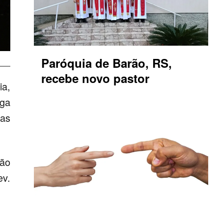
Paróquia de Barão, RS,
recebe novo pastor
ia,
ega
tas
tão
ev.