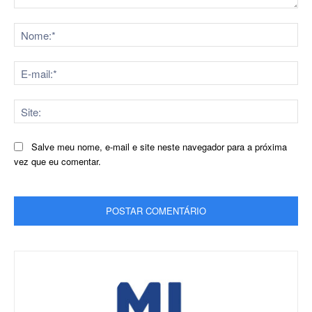
Comentário:
No
E-
mai
Sit
Salve meu nome, e-mail e site neste navegador para a próxima
vez que eu comentar.