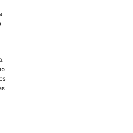
e
a
a.
ao
tes
as
o