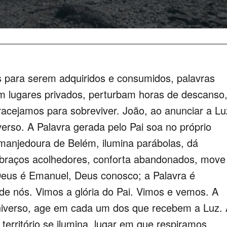
s para serem adquiridos e consumidos, palavras
m lugares privados, perturbam horas de descanso
cejamos para sobreviver. João, ao anunciar a Lu
verso. A Palavra gerada pelo Pai soa no próprio
 manjedoura de Belém, ilumina parábolas, dá
 braços acolhedores, conforta abandonados, move
Deus é Emanuel, Deus conosco; a Palavra é
 de nós.
Vimos a glória do Pai.
Vimos e vemos. A
 universo, age em cada um dos que recebem a Luz.
erritório se ilumina, lugar em que respiramos,