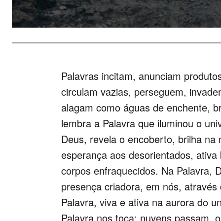
Palavras incitam, anunciam produto
circulam vazias, perseguem, invade
alagam como águas de enchente, bra
lembra a Palavra que iluminou o uni
Deus, revela o encoberto, brilha na
esperança aos desorientados, ativa
corpos enfraquecidos. Na Palavra, 
presença criadora, em nós, através
Palavra, viva e ativa na aurora do
Palavra nos toca: nuvens passam, o t