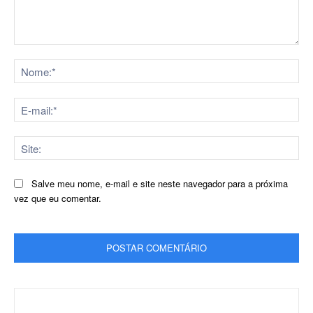
Comentário:
No
E-
mai
Sit
Salve meu nome, e-mail e site neste navegador para a próxima
vez que eu comentar.