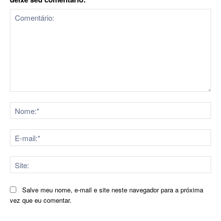
Comentário:
No
E-
mai
Sit
Salve meu nome, e-mail e site neste navegador para a próxima
vez que eu comentar.