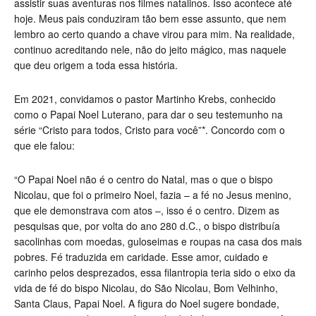
assistir suas aventuras nos filmes natalinos. Isso acontece até
hoje. Meus pais conduziram tão bem esse assunto, que nem
lembro ao certo quando a chave virou para mim. Na realidade,
continuo acreditando nele, não do jeito mágico, mas naquele
que deu origem a toda essa história.
Em 2021, convidamos o pastor Martinho Krebs, conhecido
como o Papai Noel Luterano, para dar o seu testemunho na
série “Cristo para todos, Cristo para você”*. Concordo com o
que ele falou:
“O Papai Noel não é o centro do Natal, mas o que o bispo
Nicolau, que foi o primeiro Noel, fazia – a fé no Jesus menino,
que ele demonstrava com atos –, isso é o centro. Dizem as
pesquisas que, por volta do ano 280 d.C., o bispo distribuía
sacolinhas com moedas, guloseimas e roupas na casa dos mais
pobres. Fé traduzida em caridade. Esse amor, cuidado e
carinho pelos desprezados, essa filantropia teria sido o eixo da
vida de fé do bispo Nicolau, do São Nicolau, Bom Velhinho,
Santa Claus, Papai Noel. A figura do Noel sugere bondade,