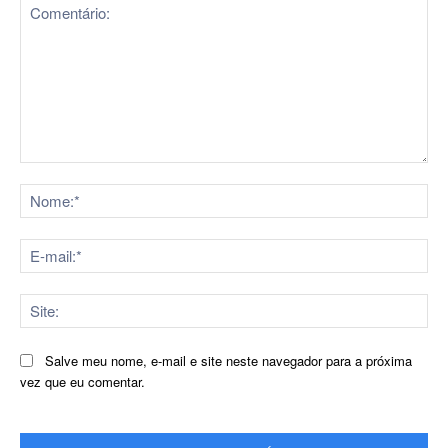
Comentário:
No
E-
mai
Sit
Salve meu nome, e-mail e site neste navegador para a próxima
vez que eu comentar.