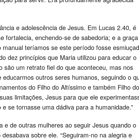
nfância e adolescência de Jesus. Em Lucas 2.40, é
se fortalecia, enchendo-se de sabedoria; e a graça
o manual teríamos se este período fosse esmiuçad
do dez princípios que Maria utilizou para educar o
 são um retrato fiel do que aconteceu, mas nos
o de educarmos outros seres humanos, seguindo o q
sinamentos do Filho do Altíssimo e também Filho d
uas limitações, Jesus para que ele experimentas
o e se tornasse uma dádiva para a humanidade.”
ia e de outras mulheres ao seguir Jesus quando o
desabava sobre ele. “Seguiram-no na alegria e