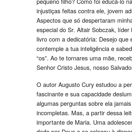
pequeno filho? Como foi educá-lo n
injustiças feitas contra ele, jovem 
Aspectos que só despertaram minha
especial do Sr. Altair Sobczak, líde
livro com a dedicatória: Desejo que 
contemple a tua inteligência e sabed
“os”. Ao te tornares uma mãe, receb
Senhor Cristo Jesus, nosso Salvado
O autor Augusto Cury estudou a pers
fascinante e sua capacidade deslu
algumas perguntas sobre ela jamais
incompletas. Mas, a partir dessa le
importante de Maria. Uma adolescent
dado por Deus e se colocou à dispo