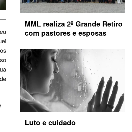
MML realiza 2º Grande Retiro
ceu
com pastores e esposas
uei
 os
so
sua
 de
e
Luto e cuidado