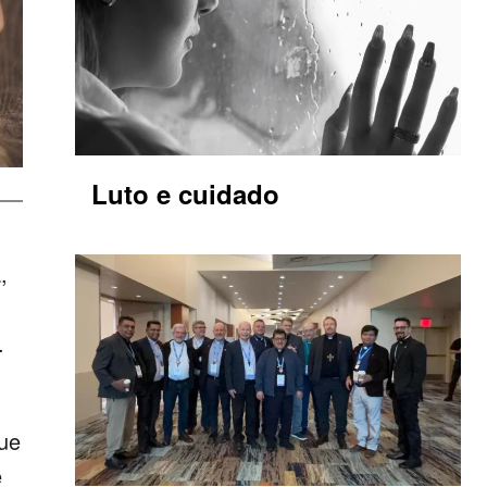
Luto e cuidado
,
.
que
e