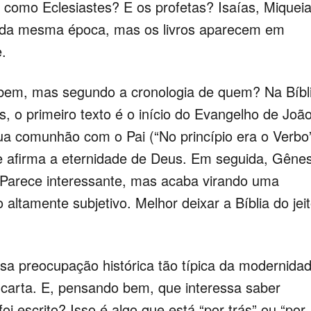
, como Eclesiastes? E os profetas? Isaías, Miqueia
da mesma época, mas os livros aparecem em
.
 bem, mas segundo a cronologia de quem? Na Bíbl
, o primeiro texto é o início do Evangelho de João
sua comunhão com o Pai (“No princípio era o Verbo”
ue afirma a eternidade de Deus. Em seguida, Gênes
. Parece interessante, mas acaba virando uma
ltamente subjetivo. Melhor deixar a Bíblia do jei
ssa preocupação histórica tão típica da modernidad
 carta. E, pensando bem, que interessa saber
oi escrito? Isso é algo que está “por trás” ou “por