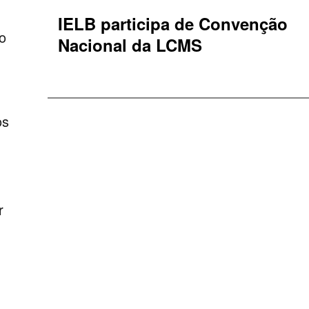
IELB participa de Convenção
o
Nacional da LCMS
os
r