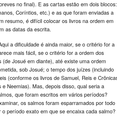
reves no final). E as cartas estão em dois blocos:
manos, Coríntios, etc.) e as que foram enviadas a
m resumo, é difícil colocar os livros na ordem em
m as datas da escrita.
ui a dificuldade é ainda maior, se o critério for a
arece mais fácil, se o critério for a ordem dos
os (de Josué em diante), até existe uma ordem
ometida, sob Josué; o tempo dos juízes (incluindo
is (conforme os livros de Samuel, Reis e Crônicas
as e Neemias). Mas, depois disso, qual seria a
almos, que foram escritos em vários períodos?
examinar, os salmos foram esparramados por todo
 o período exato em que se encaixa cada salmo?