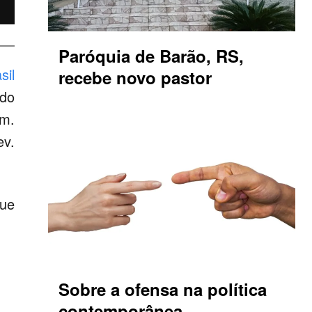
Paróquia de Barão, RS,
sil
recebe novo pastor
 do
um.
v.
que
Sobre a ofensa na política
contemporânea