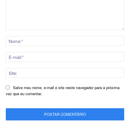
Comentário:
No
E-
mai
Sit
Salve meu nome, e-mail e site neste navegador para a próxima
vez que eu comentar.