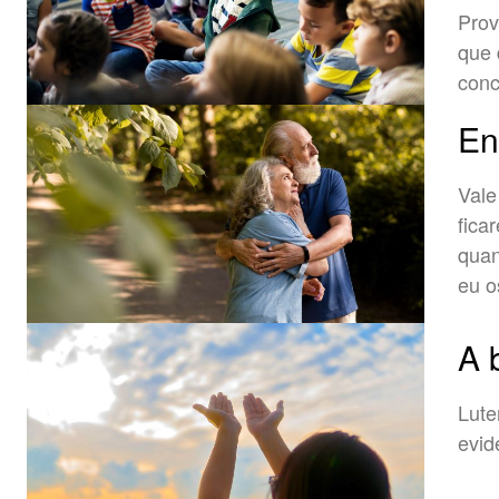
Prov
que 
conc
En
Vale
fica
quan
eu o
A 
Lute
evid