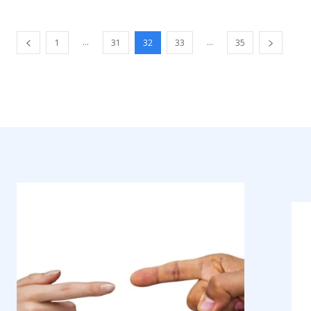
...
...
1
31
32
33
35