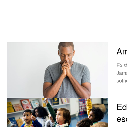
Am
Exis
Jama
sofr
Ed
es