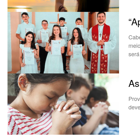
“A
Cabe
meio
será
As
Prov
deve