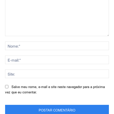
Comentário:
No
E-
mai
Sit
Salve meu nome, e-mail e site neste navegador para a próxima
vez que eu comentar.