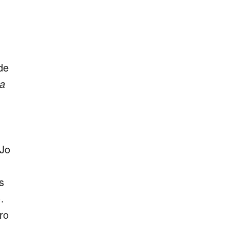
de
na
 Jo
s
.
ro