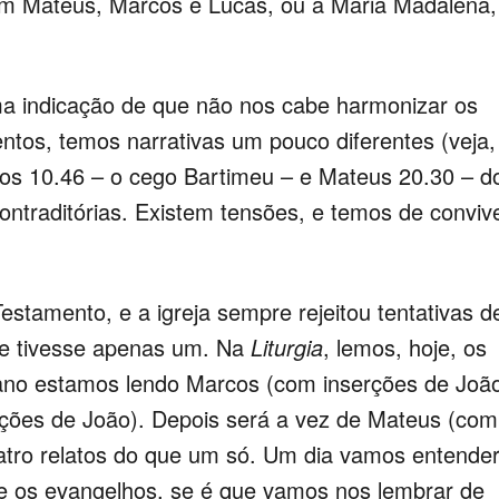
m Mateus, Marcos e Lucas, ou a Maria Madalena,
ma indicação de que não nos cabe harmonizar os
tos, temos narrativas um pouco diferentes (veja,
cos 10.46 – o cego Bartimeu – e Mateus 20.30 – d
ntraditórias. Existem tensões, e temos de conviv
tamento, e a igreja sempre rejeitou tentativas d
se tivesse apenas um. Na
Liturgia
, lemos, hoje, os
no estamos lendo Marcos (com inserções de João
ções de João). Depois será a vez de Mateus (com
uatro relatos do que um só. Um dia vamos entender
e os evangelhos, se é que vamos nos lembrar de