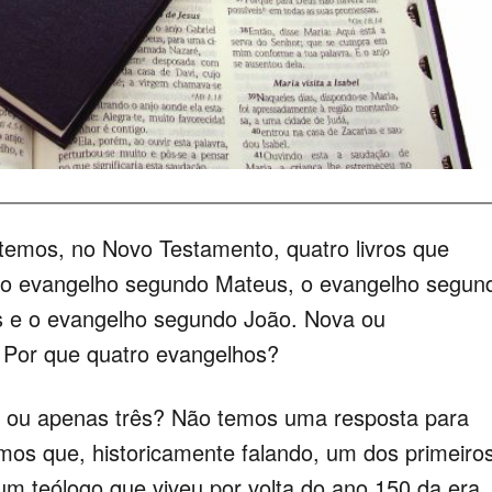
emos, no Novo Testamento, quatro livros que
o evangelho segundo Mateus, o evangelho segun
 e o evangelho segundo João. Nova ou
 Por que quatro evangelhos?
ito ou apenas três? Não temos uma resposta para
mos que, historicamente falando, um dos primeiro
o, um teólogo que viveu por volta do ano 150 da era