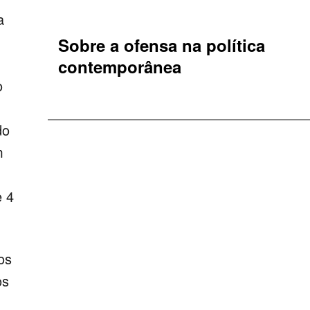
a
Sobre a ofensa na política
contemporânea
o
do
m
e 4
os
os