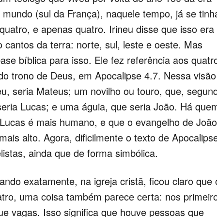
o mundo (sul da França), naquele tempo, já se tinh
uatro, e apenas quatro. Irineu disse que isso era
 cantos da terra: norte, sul, leste e oeste. Mas
se bíblica para isso. Ele fez referência aos quatr
do trono de Deus, em Apocalipse 4.7. Nessa visão
u, seria Mateus; um novilho ou touro, que, segun
eria Lucas; e uma águia, que seria João. Há que
e Lucas é mais humano, e que o evangelho de João
is alto. Agora, dificilmente o texto de Apocalips
listas, ainda que de forma simbólica.
atamente, na igreja cristã, ficou claro que 
ro, uma coisa também parece certa: nos primeir
ue vagas. Isso significa que houve pessoas que