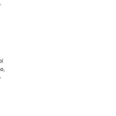
e
oi
no,
o