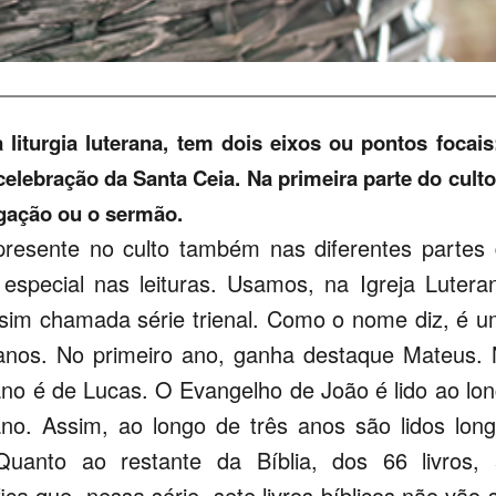
 liturgia luterana, tem dois eixos ou pontos focais
elebração da Santa Ceia. Na primeira parte do culto
regação ou o sermão.
 presente no culto também nas diferentes partes
 especial nas leituras. Usamos, na Igreja Lutera
ssim chamada série trienal. Como o nome diz, é 
ês anos. No primeiro ano, ganha destaque Mateus.
ano é de Lucas. O Evangelho de João é lido ao lo
o. Assim, ao longo de três anos são lidos lon
Quanto ao restante da Bíblia, dos 66 livros,
fica que, nessa série, sete livros bíblicos não vão 