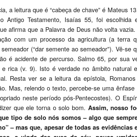
a, a leitura que é “cabeça de chave” é Mateus 13
o Antigo Testamento, Isaías 55, foi escolhida
ue afirma que a Palavra de Deus não volta vazia.
ção com um processo da agricultura (a terra 
o semeador (“dar semente ao semeador”). Vê-se 
 não é acidente de percurso. Salmo 65, por sua v
e rica (v. 9). Isto é verdade no âmbito natural 
l. Resta ver se a leitura da epístola, Romanos
ão. Mas, relendo o texto, percebe-se uma ênfase
opriado neste período pós-Pentecostes). O Espír
dizer que ele torna o solo bom.
Assim, nosso fo
 que tipo de solo nós somos – algo que sempr
smo” – mas que, apesar de todas as evidências
asso, a vinda das aves do céu, pouca umidad