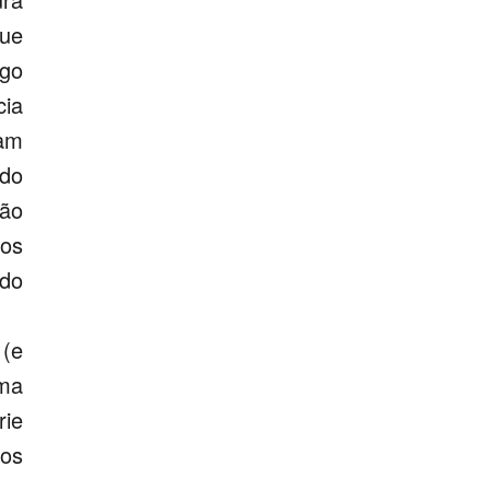
ue
go
cia
mam
 do
ão
nos
do
 (e
ema
rie
nos