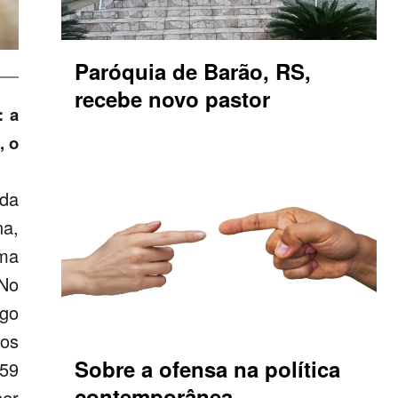
Paróquia de Barão, RS,
recebe novo pastor
: a
, o
 da
na,
uma
 No
ngo
gos
Sobre a ofensa na política
 59
contemporânea
ser