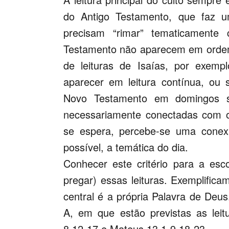
do Antigo Testamento, que faz 
precisam “rimar” tematicamente
Testamento não aparecem em ordem 
de leituras de Isaías, por exemp
aparecer em leitura contínua, ou 
Novo Testamento em domingos su
necessariamente conectadas com o
se espera, percebe-se uma conex
possível, a temática do dia.
Conhecer este critério para a esc
pregar) essas leituras. Exemplifi
central é a própria Palavra de Deu
A, em que estão previstas as lei
8.12-17 e Mateus 13.1-9,18-23.