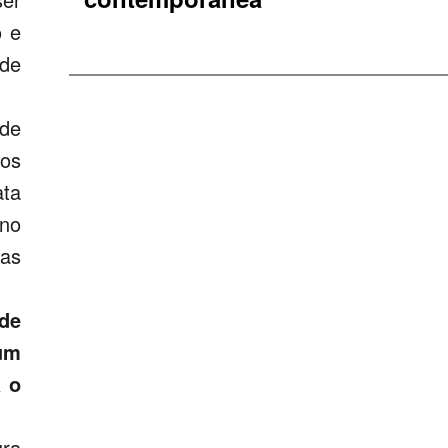
o e
 de
 de
ros
ata
 no
nas
de
 um
a o
ura