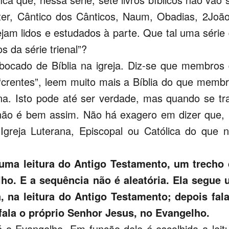
Ester, Cântico dos Cânticos, Naum, Obadias, 2Joã
am lidos e estudados à parte. Que tal uma série
s da série trienal”?
 bocado de Bíblia na igreja. Diz-se que membros
“crentes”, leem muito mais a Bíblia do que memb
ana. Isto pode até ser verdade, mas quando se tr
a não é bem assim. Não há exagero em dizer que,
a Igreja Luterana, Episcopal ou Católica do que 
ma leitura do Antigo Testamento, um trecho 
lho. E a sequência não é aleatória. Ela segue
a, na leitura do Antigo Testamento; depois fal
, fala o próprio Senhor Jesus, no Evangelho.
 é o Evangelho. Em função dele é escolhida a leit