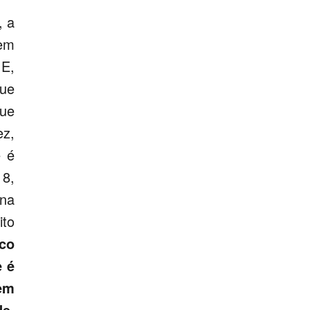
, a
 em
 E,
que
que
ez,
e é
 8,
 na
ito
co
e é
 em
e,