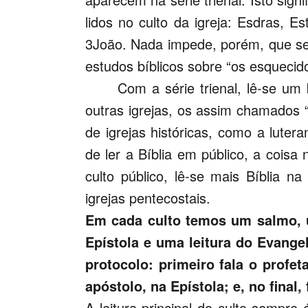
lidos no culto da igreja: Esdras, 
3João. Nada impede, porém, que sej
estudos bíblicos sobre “os esquecido
Com a série trienal, lê-se um
outras igrejas, os assim chamados 
de igrejas históricas, como a luter
de ler a Bíblia em público, a cois
culto público, lê-se mais Bíblia n
igrejas pentecostais.
Em cada culto temos um salmo, u
Epístola e uma leitura do Evange
protocolo: primeiro fala o profet
apóstolo, na Epístola; e, no final
A leitura principal do culto sempre