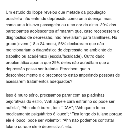
Um estudo do Ibope revelou que metade da população
brasileira não entende depressão como uma doença, mas
como uma tristeza passageira ou uma dor da alma. 39% dos
participantes adolescentes afirmaram que, caso recebessem o
diagnóstico de depressão, não revelariam para familiares. No
grupo jovem (18 a 24 anos), 56% declararam que não
mencionariam o diagnóstico de depressão no ambiente de
trabalho ou acadêmico (escola/faculdade). Outro dado
problemático aponta que 29% deles não acreditam que a
depressão possa ser tratada. Percebem que o
desconhecimento e o preconceito estão impedindo pessoas de
acessarem tratamentos adequados?
Isso é muito sério, precisamos parar com as piadinhas
pejorativas do estilo, “Ahh aquele cara estranho só pode ser
autista”; “Ahh ele é burro, tem TDAH”; “Ahh quem toma
medicamento psiquiátrico é louco”; “Fica longe do fulano porque
ele é louco, pode ser violento”; “Ahh não podemos contratar
fulano porque ele é depressivo”, etc.