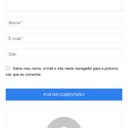
Comentário:
No
E-
mai
Sit
Salve meu nome, e-mail e site neste navegador para a próxima
vez que eu comentar.